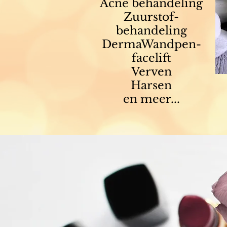
Acne behandeling
Zuurstof-
behandeling
DermaWandpen-
facelift
Verven
Harsen
en meer...