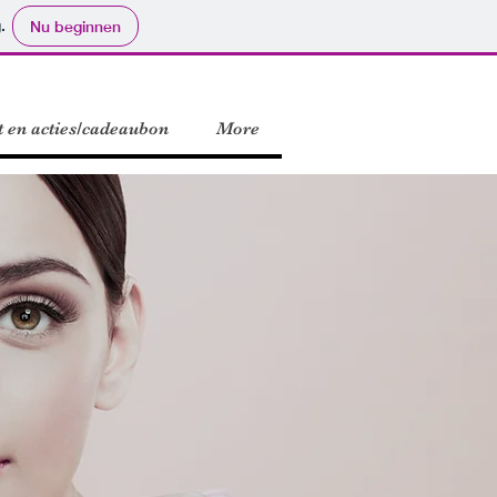
.
Nu beginnen
st en acties/cadeaubon
More