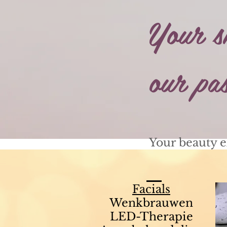
Your s
our pa
Your beauty 
Facials
Wenkbrauwen
LED-Therapie