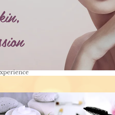
kin,
ssion
experience