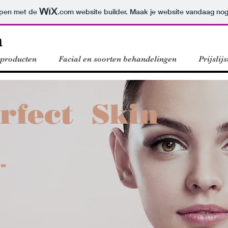
orpen met de
.com
website builder. Maak je website vandaag nog
n
 producten
Facial en soorten behandelingen
Prijslij
rfect Skin
-