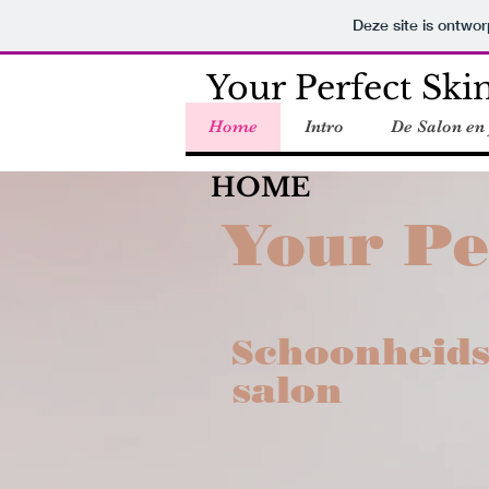
Deze site is ontw
Your Perfect Ski
Home
Intro
De Salon en
HOME
Your Pe
choonheids
S
salon